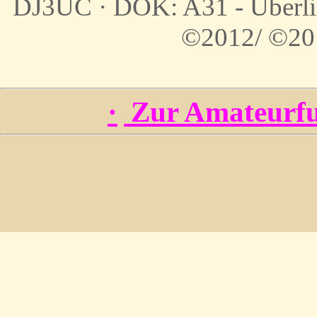
DJ3UC · DOK: A31 - Überli
©2012/ ©20
·
Zur Amateurfu